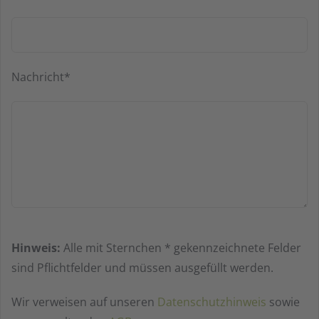
Nachricht*
Bitte
Hinweis:
Alle mit Sternchen * gekennzeichnete Felder
lasse
sind Pflichtfelder und müssen ausgefüllt werden.
dieses
Feld
Wir verweisen auf unseren
Datenschutzhinweis
sowie
leer.