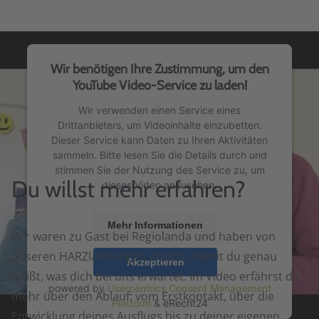
Wir benötigen Ihre Zustimmung, um den
YouTube Video-Service zu laden!
Wir verwenden einen Service eines
Drittanbieters, um Videoinhalte einzubetten.
Dieser Service kann Daten zu Ihren Aktivitäten
sammeln. Bitte lesen Sie die Details durch und
stimmen Sie der Nutzung des Service zu, um
Du willst mehr erfahren?
dieses Video anzusehen.
Mehr Informationen
Wir waren zu Gast bei Regiolanda und haben von
unseren HARZlandungen erzählt, damit du genau
Akzeptieren
weißt, was dich bei uns erwartet. Im Video erfährst du
powered by
Usercentrics Consent Management
mehr über den Ablauf: vom Erstkontakt, über die
Platform
&
eRecht24
Entwicklung deines Ausflugs bis zu deiner eigenen