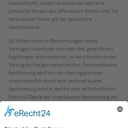
Geschäftssitz, soweit Sie Kaufleute oder eine
juristische Person des öffentlichen Rechts sind. Für
Verbraucher*innen gilt der gesetzliche
Gerichtsstand.
(4) Sollten einzelne Bestimmungen dieses
Vertrages unwirksam sein oder den gesetzlichen
Regelungen widersprechen, so wird hierdurch der
Vertrag im Übrigen nicht berührt. Die unwirksame
Bestimmung wird von den Vertragsparteien
einvernehmlich durch eine rechtswirksame
Bestimmung ersetzt, welche dem wirtschaftlichen
Sinn und Zweck der unwirksamen Bestimmung am
nächsten kommt. Die vorstehende Regelung gilt
entsprechend bei Regelungslücken.